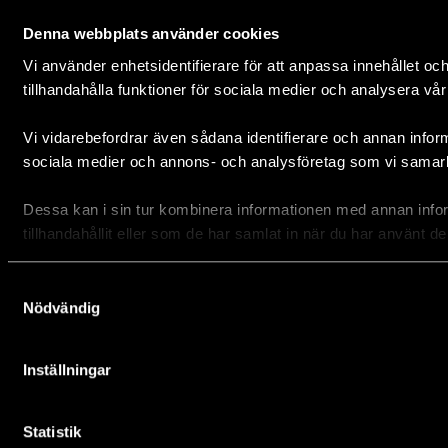
Hållbara städer
Ledningsgrupp
Skola & utbildning
WWFs sociala principer
Denna webbplats använder cookies
Biologisk mångfald
Visselblåsning inom WWF Sverige
Vi använder enhetsidentifierare för att anpassa innehållet oc
Ordlista
Hantering av klagomål
tillhandahålla funktioner för sociala medier och analysera vår 
Aktuellt & nyheter
Vi vidarebefordrar även sådana identifierare och annan informa
Living Planet Report 2024
sociala medier och annons- och analysföretag som vi samar
Ecoweb
Pressrum
Dessa kan i sin tur kombinera informationen med annan info
Rapporter
tillhandahållit eller som de har samlat in när du har använt de
WWF Magasin
WWFs priser & utmärkelser
Samtyckesval
Remissvar
Nödvändig
Reportage
Nyhetsbrev
Inställningar
Hållbar mat
Kontakta WWF
Världsnaturfonden WWF
Statistik