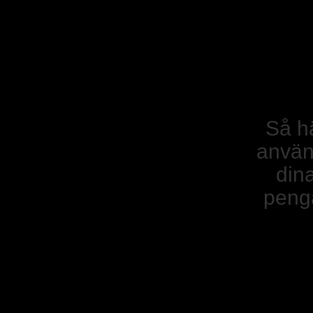
Så h
anvä
din
peng