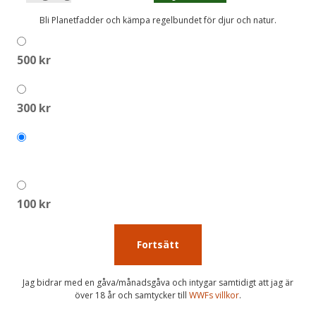
Bli Planetfadder och kämpa regelbundet för djur och natur.
500 kr
300 kr
200 kr
100 kr
Fortsätt
Jag bidrar med en gåva/månadsgåva och intygar samtidigt att jag är
över 18 år och samtycker till
WWFs villkor
.