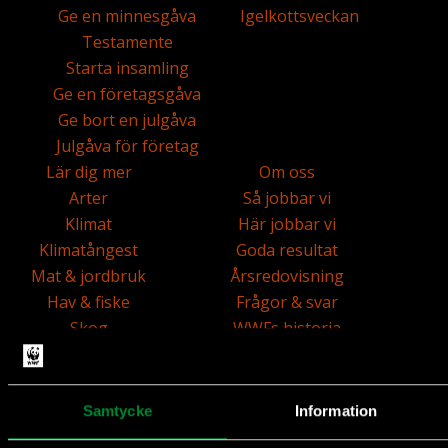
Ge en minnesgåva
Igelkottsveckan
Testamente
Starta insamling
Ge en företagsgåva
Ge bort en julgåva
Julgåva för företag
Lär dig mer
Om oss
Arter
Så jobbar vi
Klimat
Här jobbar vi
Klimatångest
Goda resultat
Mat & jordbruk
Årsredovisning
Hav & fiske
Frågor & svar
Skog
WWFs historia
Illegal handel
Så används pengarna
Människa & natur
Kontakta oss
Sötvatten
Lediga jobb och praktik
Samtycke
Information
Ekonomi & Finans
Styrelse och förtroenderåd