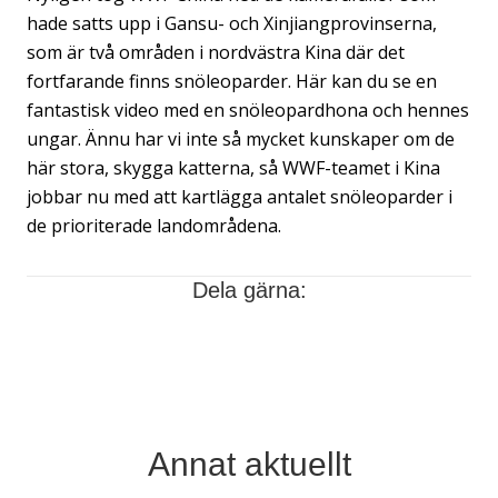
hade satts upp i Gansu- och Xinjiangprovinserna,
som är två områden i nordvästra Kina där det
fortfarande finns snöleoparder. Här kan du se en
fantastisk video med en snöleopardhona och hennes
ungar. Ännu har vi inte så mycket kunskaper om de
här stora, skygga katterna, så WWF-teamet i Kina
jobbar nu med att kartlägga antalet snöleoparder i
de prioriterade landområdena.
Dela gärna:
Dela på Facebook
Dela på Linkedin
Dela på e-post
Annat aktuellt