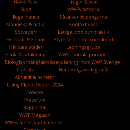
Hav & fiske
Frågor & svar
Skog
WWFs historia
Illegal handel
Så används pengarna
Människa & natur
Kontakta oss
Sötvatten
Lediga jobb och praktik
Ekonomi & Finans
Styrelse och förtroenderåd
Hållbara städer
Ledningsgrupp
Skola & utbildning
WWFs sociala principer
Biologisk mångfald
Visselblåsning inom WWF Sverige
Ordlista
Hantering av klagomål
Aktuellt & nyheter
Living Planet Report 2024
Ecoweb
Pressrum
Rapporter
WWF Magasin
WWFs priser & utmärkelser
Remissvar