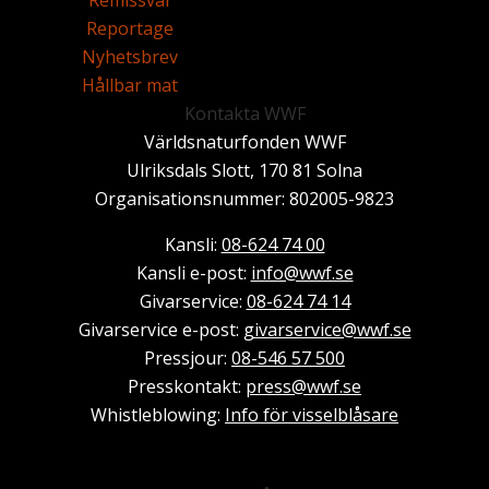
Reportage
Nyhetsbrev
Hållbar mat
Kontakta WWF
Världsnaturfonden WWF
Ulriksdals Slott, 170 81 Solna
Organisationsnummer: 802005-9823
Kansli:
08-624 74 00
Kansli e-post:
info@wwf.se
Givarservice:
08-624 74 14
Givarservice e-post:
givarservice@wwf.se
Pressjour:
08-546 57 500
Presskontakt:
press@wwf.se
Whistleblowing:
Info för visselblåsare