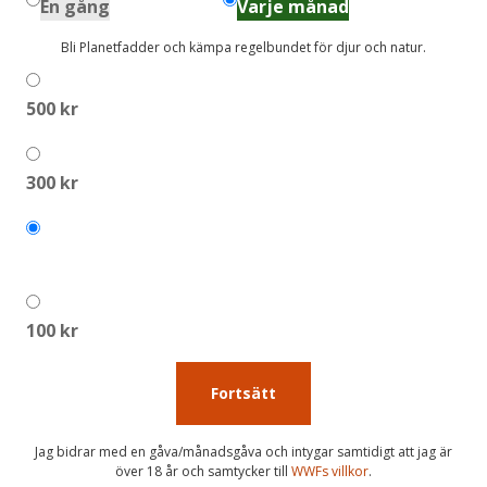
En gång
Varje månad
Bli Planetfadder och kämpa regelbundet för djur och natur.
500 kr
300 kr
200 kr
100 kr
Fortsätt
Jag bidrar med en gåva/månadsgåva och intygar samtidigt att jag är
över 18 år och samtycker till
WWFs villkor
.