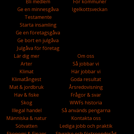
Bli medlem
För kommuner
Ge en minnesgåva
Igelkottsveckan
Testamente
Starta insamling
Ge en företagsgåva
Ge bort en julgåva
Julgåva för företag
Lär dig mer
Om oss
Arter
Så jobbar vi
Klimat
Här jobbar vi
Klimatångest
Goda resultat
Mat & jordbruk
Årsredovisning
Hav & fiske
Frågor & svar
Skog
WWFs historia
Illegal handel
Så används pengarna
Människa & natur
Kontakta oss
Sötvatten
Lediga jobb och praktik
Ekonomi & Finans
Styrelse och förtroenderåd