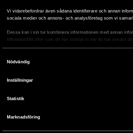
Vi vidarebefordrar även sådana identifierare och annan informa
Naturvård 87%
sociala medier och annons- och analysföretag som vi samar
Insamling och administration 13%
Dessa kan i sin tur kombinera informationen med annan info
tillhandahållit eller som de har samlat in när du har använt de
Samtyckesval
Nödvändig
Inställningar
Integritetspolicy
Statistik
Tillgänglighetsredogörelse
Marknadsföring
Cookieinställningar