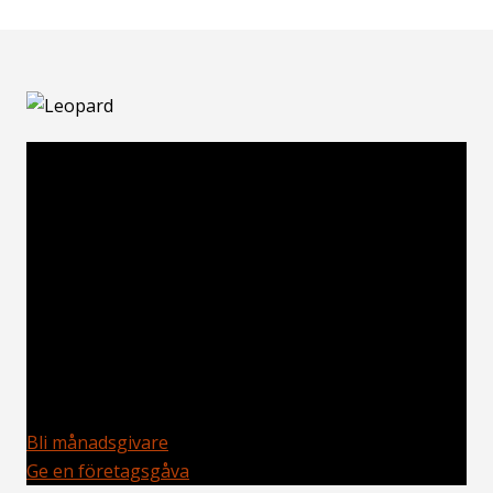
Stöd djur och natur – bli Planetfadder
WWF jobbar i över 100 länder med att skydda arters
livsmiljöer och påverka politiker och beslutsfattare.
För att uppnå resultat krävs ett långsiktigt och
målmedvetet arbete. Ditt bidrag används för att
skydda hotade djur på land och i hav, växter och
naturområden här i Sverige och runt om i världen.
Med din hjälp kan vi göra ännu mer. Stöd vårt arbete
för en levande planet.
Bli månadsgivare
Ge en företagsgåva