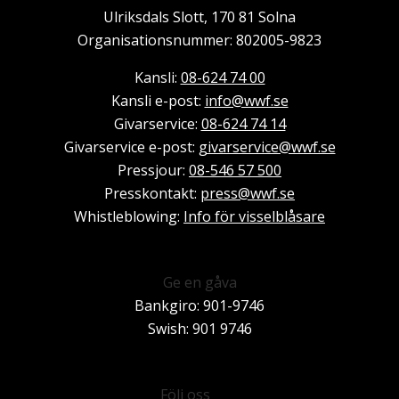
Ulriksdals Slott, 170 81 Solna
Organisationsnummer: 802005-9823
Kansli:
08-624 74 00
Kansli e-post:
info@wwf.se
Givarservice:
08-624 74 14
Givarservice e-post:
givarservice@wwf.se
Pressjour:
08-546 57 500
Presskontakt:
press@wwf.se
Whistleblowing:
Info för visselblåsare
Ge en gåva
Bankgiro: 901-9746
Swish: 901 9746
Besök Facebook
Besök Instagram
Besök Youtube
Besök Linkedin
Nyhetsbrev
Följ oss