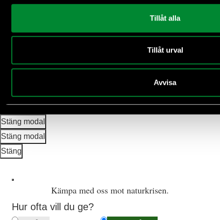
Tillåt alla
Tillåt urval
En framtid där människan lever i harmoni med
naturen
© 2026 Stiftelsen Världsnaturfonden WWF.
Avvisa
Bildmodal
Den här modalen visar en bild. Du kan ladda ner bilden elle
Ladda ned bild
Stäng modal
Stäng modal
Videomodal
Stäng
Kämpa med oss mot naturkrisen.
Hur ofta vill du ge?