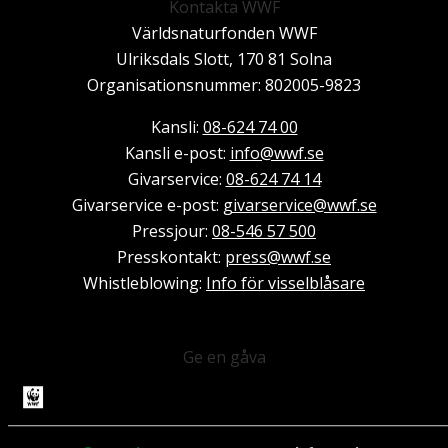
Kontakta WWF
Världsnaturfonden WWF
Ulriksdals Slott, 170 81 Solna
Organisationsnummer: 802005-9823
Kansli:
08-624 74 00
Kansli e-post:
info@wwf.se
Givarservice:
08-624 74 14
Givarservice e-post:
givarservice@wwf.se
Pressjour:
08-546 57 500
Presskontakt:
press@wwf.se
Whistleblowing:
Info för visselblåsare
Ge en gåva
Bankgiro: 901-9746
Swish: 901 9746