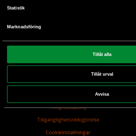
Statistik
Marknadsföring
Naturvård 87%
Insamling och administration 13%
Tillåt alla
Tillåt urval
Avvisa
Integritetspolicy
Tillgänglighetsredogörelse
Cookieinställningar