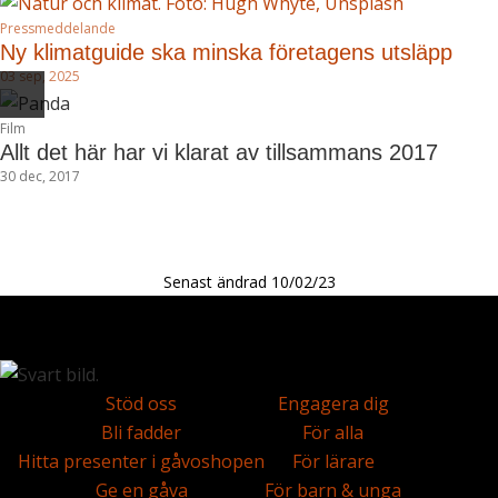
Pressmeddelande
Ny klimatguide ska minska företagens utsläpp
03 sep, 2025
Film
Allt det här har vi klarat av tillsammans 2017
30 dec, 2017
Förgående slide
Nästa slide
Senast ändrad 10/02/23
Stöd oss
Engagera dig
Bli fadder
För alla
Hitta presenter i gåvoshopen
För lärare
Ge en gåva
För barn & unga