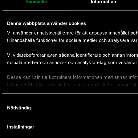
Samtycke
Information
Besök Facebook
Besök Instagram
Besök Youtube
Besök Linkedin
Nyhetsbrev
Följ oss
Denna webbplats använder cookies
Vi använder enhetsidentifierare för att anpassa innehållet oc
tillhandahålla funktioner för sociala medier och analysera vår 
Vi vidarebefordrar även sådana identifierare och annan informa
sociala medier och annons- och analysföretag som vi samar
Så h
Dessa kan i sin tur kombinera informationen med annan info
anvä
tillhandahållit eller som de har samlat in när du har använt de
din
peng
Samtyckesval
Nödvändig
Inställningar