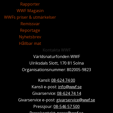
Rapporter
WWF Magasin
WWFs priser & utmärkelser
Remissvar
Reportage
Nyhetsbrev
Hållbar mat
Kontakta WWF
Världsnaturfonden WWF
Ulriksdals Slott, 170 81 Solna
Organisationsnummer: 802005-9823
Kansli:
08-624 74 00
Kansli e-post:
info@wwf.se
Givarservice:
08-624 74 14
Givarservice e-post:
givarservice@wwf.se
Pressjour:
08-546 57 500
Presskontakt:
press@wwf.se