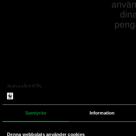
anvä
din
peng
Naturvård 87%
Insamling och administration 13%
Samtycke
Information
Denna webbplats använder cookies