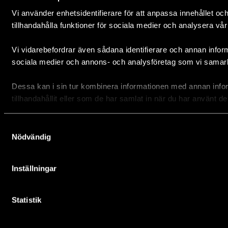
Vi använder enhetsidentifierare för att anpassa innehållet oc
tillhandahålla funktioner för sociala medier och analysera vår 
Integritetspolicy
Vi vidarebefordrar även sådana identifierare och annan informa
sociala medier och annons- och analysföretag som vi samar
Tillgänglighetsredogörelse
Dessa kan i sin tur kombinera informationen med annan info
Cookieinställningar
tillhandahållit eller som de har samlat in när du har använt de
Samtyckesval
Nödvändig
Inställningar
En framtid där människan lever i harmoni med
naturen
Statistik
© 2026 Stiftelsen Världsnaturfonden WWF.