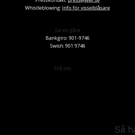
Whistleblowing:
Info för visselblåsare
Ge en gåva
Bankgiro: 901-9746
Swish: 901 9746
Besök Facebook
Besök Instagram
Besök Youtube
Besök Linkedin
Nyhetsbrev
Följ oss
Så h